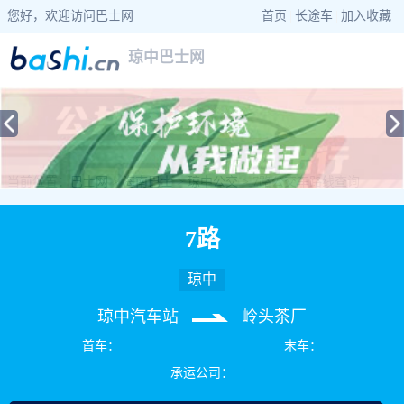
您好，欢迎访问巴士网
首页
|
长途车
|
加入收藏
琼中巴士网
当前位置：
巴士网
>
海南巴士
>
琼中公交
> 7路公交车路线查询
7路
琼中
琼中汽车站
岭头茶厂
首车：
末车：
承运公司：