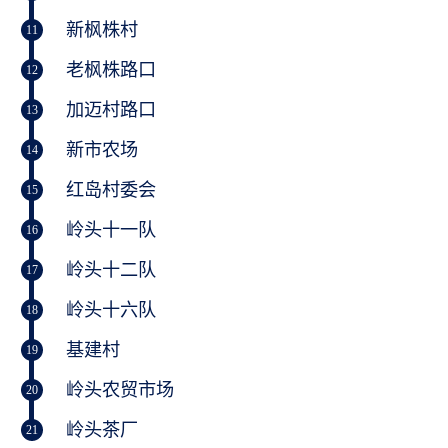
新枫株村
11
老枫株路口
12
加迈村路口
13
新市农场
14
红岛村委会
15
岭头十一队
16
岭头十二队
17
岭头十六队
18
基建村
19
岭头农贸市场
20
岭头茶厂
21