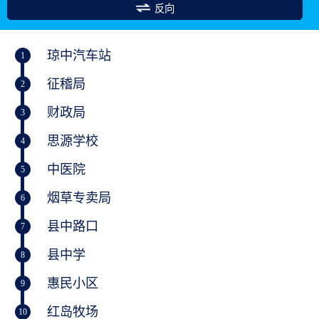
反向
琼中汽车站
1
征稽局
2
财政局
3
思源学校
4
中医院
5
烟草专卖局
6
县中路口
7
县中学
8
惠民小区
9
红岛牧场
10