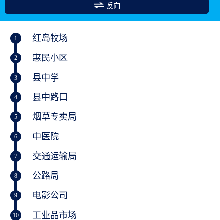
反向
红岛牧场
1
惠民小区
2
县中学
3
县中路口
4
烟草专卖局
5
中医院
6
交通运输局
7
公路局
8
电影公司
9
工业品市场
10