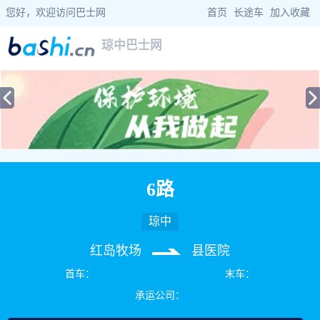
您好，欢迎访问巴士网
首页
|
长途车
|
加入收藏
琼中巴士网
当前位置：
巴士网
>
海南巴士
>
琼中公交
> 6路公交车路线查询
6路
琼中
红岛牧场
县医院
首车：
末车：
承运公司：