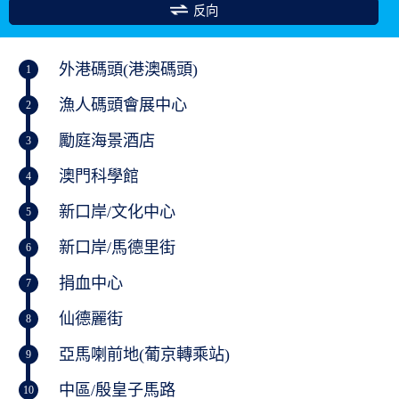
反向
外港碼頭(港澳碼頭)
1
漁人碼頭會展中心
2
勵庭海景酒店
3
澳門科學館
4
新口岸/文化中心
5
新口岸/馬德里街
6
捐血中心
7
仙德麗街
8
亞馬喇前地(葡京轉乘站)
9
中區/殷皇子馬路
10