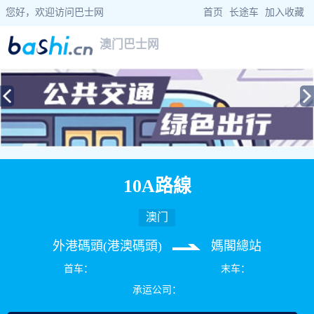
您好，欢迎访问巴士网
首页
|
长途车
|
加入收藏
澳门巴士网
当前位置：
巴士网
>
澳门巴士
> 10A路線公交车路线查询
10A路線
澳门
外港碼頭(港澳碼頭)
媽閣總站
首车：
末车：
承运公司：