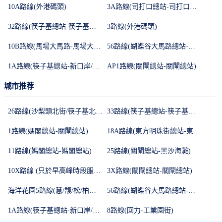
10A路線(外港碼頭)
3A路線(司打口總站-司打口總站)
32路線(筷子基總站-筷子基總站)
3路線(外港碼頭)
10B路線(馬場大馬路-馬場大馬路)
56路線(蝴蝶谷大馬路總站-蝴蝶谷大馬路總站)
1A路線(筷子基總站-新口岸/科英布拉街)
AP1路線(關閘總站-關閘總站)
城市推荐
26路線(沙梨頭北街/筷子基北灣-路環街市)
33路線(筷子基總站-筷子基總站)
1路線(媽閣總站-關閘總站)
18A路線(東方明珠街總站-東方明珠街總站)
11路線(媽閣總站-媽閣總站)
25路線(關閘總站-黑沙海灘)
10X路線 (只於早高峰時段服務/星期日及強制性假期停駛)
3X路線(關閘總站-關閘總站)
海洋花園5路線(慧/馥/松/柏苑專車)
56路線(蝴蝶谷大馬路總站-蝴蝶谷大馬路總站)
1A路線(筷子基總站-新口岸/科英布拉街)
8路線(回力-工業園街)