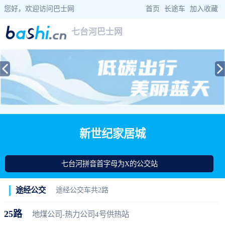
您好，欢迎访问巴士网
首页
|
长途车
|
加入收藏
七台河巴士网
当前位置：
巴士网
>
黑龙江巴士
>
七台河公交
> 新世纪家居城公交站查询
新世纪家居城
七台河拼音首字母为X的公交站
途经公交
途经公交车共2路
25路
地煤公司-热力公司4号供热站