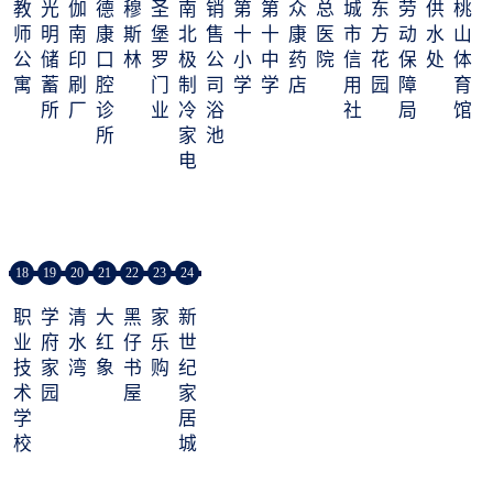
教
光
伽
德
穆
圣
南
销
第
第
众
总
城
东
劳
供
桃
师
明
南
康
斯
堡
北
售
十
十
康
医
市
方
动
水
山
公
储
印
口
林
罗
极
公
小
中
药
院
信
花
保
处
体
寓
蓄
刷
腔
门
制
司
学
学
店
用
园
障
育
所
厂
诊
业
冷
浴
社
局
馆
所
家
池
电
18
19
20
21
22
23
24
职
学
清
大
黑
家
新
业
府
水
红
仔
乐
世
技
家
湾
象
书
购
纪
术
园
屋
家
学
居
校
城