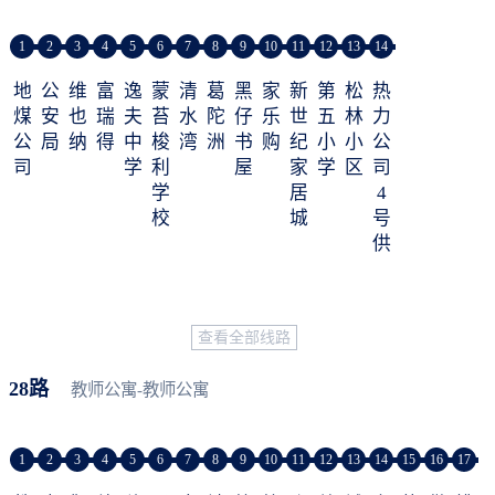
1
2
3
4
5
6
7
8
9
10
11
12
13
14
地
公
维
富
逸
蒙
清
葛
黑
家
新
第
松
热
煤
安
也
瑞
夫
苔
水
陀
仔
乐
世
五
林
力
公
局
纳
得
中
梭
湾
洲
书
购
纪
小
小
公
司
学
利
屋
家
学
区
司
学
居
4
校
城
号
供
热
站
查看全部线路
28路
教师公寓-教师公寓
1
2
3
4
5
6
7
8
9
10
11
12
13
14
15
16
17