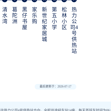
清
葛
黑
家
新
第
松
热
水
陀
仔
乐
世
五
林
力
湾
洲
书
购
纪
小
小
公
屋
家
学
区
司4
居
号
城
供
热
站
最后更新于：2026-07-17
热力公司4号供热站方向，全程共途经车站14座，每天首班车时间为06:00