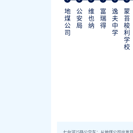
地
公
维
富
逸
蒙
煤
安
也
瑞
夫
苔
公
局
纳
得
中
梭
司
学
利
学
校
七台河25路公交车：从地煤公司出发开往