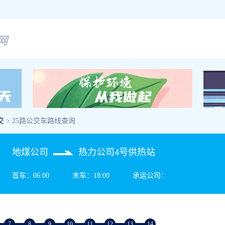
网
交
> 25路公交车路线查询
地煤公司
热力公司4号供热站
首车：06:00
末车：18:00
承运公司：
7
8
9
10
11
12
13
14