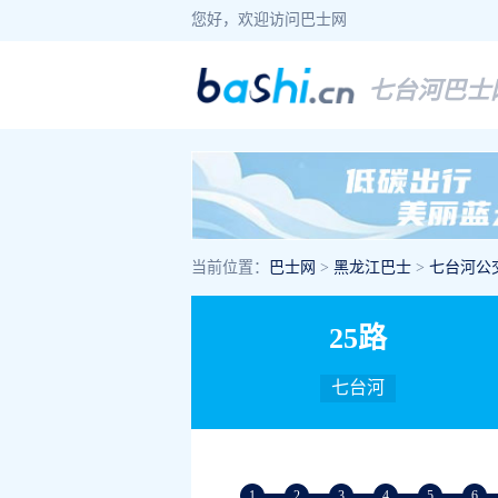
您好，欢迎访问巴士网
七台河巴士
当前位置：
巴士网
>
黑龙江巴士
>
七台河公
25路
七台河
1
2
3
4
5
6