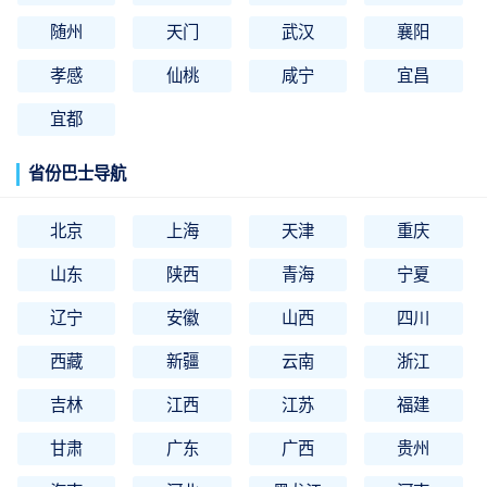
随州
天门
武汉
襄阳
孝感
仙桃
咸宁
宜昌
宜都
省份巴士导航
北京
上海
天津
重庆
山东
陕西
青海
宁夏
辽宁
安徽
山西
四川
西藏
新疆
云南
浙江
吉林
江西
江苏
福建
甘肃
广东
广西
贵州