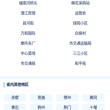
城南河桥头
棉花采购站
潜江宾馆
运管处
县河街
绿苑小区
万和国际
白窖村
摩托车厂
市交通运输局
中心菜场
三江小区
市交通局
和平街
省内其他地区
赤壁
恩施
鄂州
黄冈
黄石
荆州
荆门
十堰