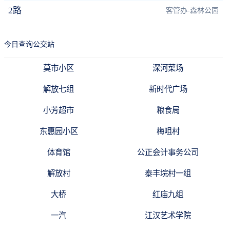
2路
客管办-森林公园
今日查询公交站
莫市小区
深河菜场
解放七组
新时代广场
小芳超市
粮食局
东惠园小区
梅咀村
体育馆
公正会计事务公司
解放村
泰丰垸村一组
大桥
红庙九组
一汽
江汉艺术学院