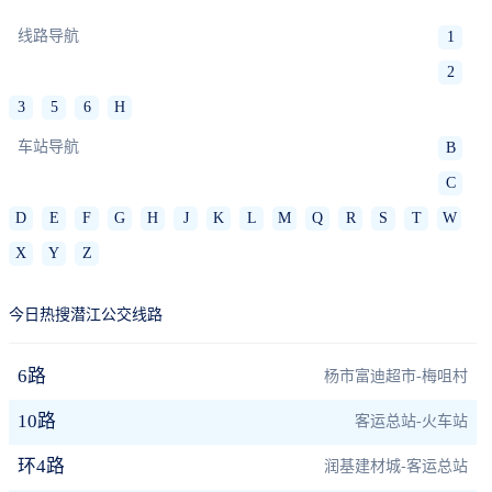
线路导航
1
2
3
5
6
H
车站导航
B
C
D
E
F
G
H
J
K
L
M
Q
R
S
T
W
X
Y
Z
今日热搜潜江公交线路
6路
杨市富迪超市-梅咀村
10路
客运总站-火车站
环4路
润基建材城-客运总站