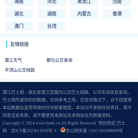
海南
河北
黑龙江
河南
湖北
湖南
内蒙古
香港
澳门
台湾
友情链接
潜江天气
都匀公交查询
平顶山公交线路
潜江巴士网 - 湖北省潜江范围内公交巴士线路、公交车站信息查询。
巴士网所提供的的数据，仅供参考之用，在任何情况下，对于因使用
本站数据信息而导致的任何损害赔偿，本站均不承担任何责任，若不
同意这些条款，请不要使用本网站及本网站任何数据资料。
Copyright © 2024 www.bashi.cn All Rights Reserved. 悦创世纪 巴士
网
京ICP备2023013958号-3
京公网安备 11011302008009号