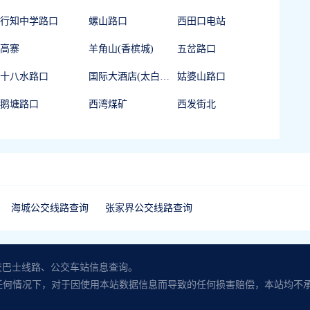
行知中学路口
螺山路口
西田口电站
高寨
羊角山(香槟城)
五岔路口
十八水路口
国际大酒店(太白西路)
姑婆山路口
鹅塘路口
西湾煤矿
西发街北
海城公交线路查询
张家界公交线路查询
公交巴士线路、公交车站信息查询。
任何情况下，对于因使用本站数据信息而导致的任何损害赔偿，本站均不