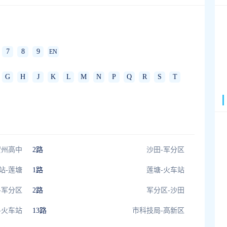
7
8
9
EN
G
H
J
K
L
M
N
P
Q
R
S
T
贺州高中
2路
沙田-军分区
站-莲塘
1路
莲塘-火车站
-军分区
2路
军分区-沙田
-火车站
13路
市科技局-高新区