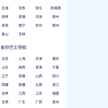
北海
百色
崇左
防城港
桂林
贵港
河池
柳州
来宾
南宁
钦州
梧州
象山
玉林
省份巴士导航
北京
上海
天津
重庆
山东
陕西
青海
宁夏
辽宁
安徽
山西
四川
西藏
新疆
云南
浙江
吉林
江西
江苏
福建
甘肃
广东
广西
贵州