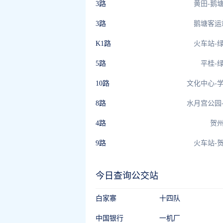
3路
黄田-鹅
3路
鹅塘客运
K1路
火车站-
5路
平桂-
10路
文化中心-
8路
水月宫公园
4路
贺
9路
火车站-
今日查询公交站
白家寨
十四队
中国银行
一机厂