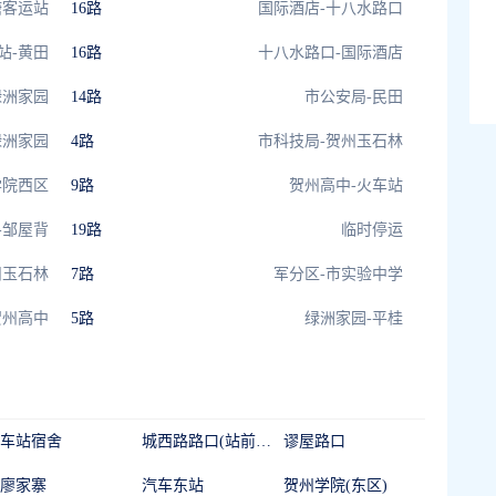
塘客运站
16路
国际酒店-十八水路口
站-黄田
16路
十八水路口-国际酒店
绿洲家园
14路
市公安局-民田
绿洲家园
4路
市科技局-贺州玉石林
学院西区
9路
贺州高中-火车站
-邹屋背
19路
临时停运
州玉石林
7路
军分区-市实验中学
贺州高中
5路
绿洲家园-平桂
车站宿舍
城西路路口(站前大道)
谬屋路口
廖家寨
汽车东站
贺州学院(东区)