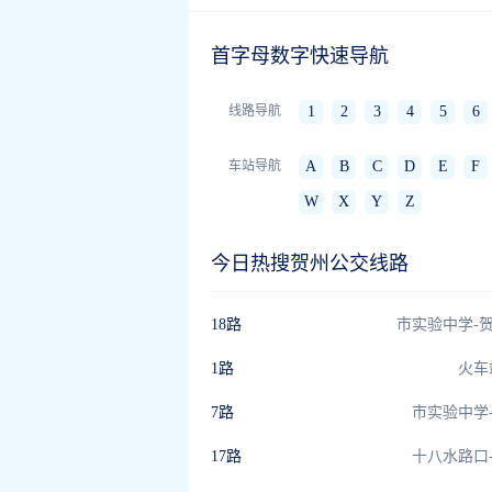
首字母数字快速导航
线路导航
1
2
3
4
5
6
车站导航
A
B
C
D
E
F
W
X
Y
Z
今日热搜贺州公交线路
18路
市实验中学-
1路
火车
7路
市实验中学
17路
十八水路口