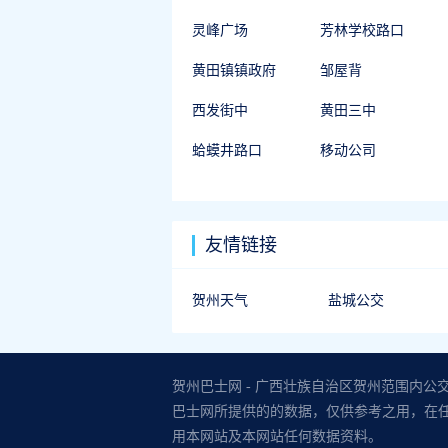
灵峰广场
芳林学校路口
黄田镇镇政府
邹屋背
西发街中
黄田三中
蛤蟆井路口
移动公司
友情链接
贺州天气
盐城公交
贺州巴士网 - 广西壮族自治区贺州范围内
巴士网所提供的的数据，仅供参考之用，在
用本网站及本网站任何数据资料。