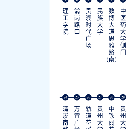
理
翁
贵
民
数
中
工
岗
澳
族
博
医
学
路
时
大
大
药
院
口
代
学
道
大
广
思
学
场
雅
侧
路
门
(南)
24
25
26
27
28
29
清
万
轨
贵
中
贵
溪
宜
道
州
铁
州
南
广
花
大
阅
大