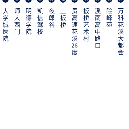
大
师
明
凯
夜
上
贵
板
溪
险
万
学
大
德
信
郎
板
高
桥
南
峰
科
城
西
学
驾
谷
桥
速
艺
高
苑
花
医
门
院
校
花
术
中
溪
院
溪
村
路
大
26
口
都
度
会