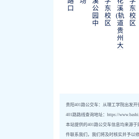
路
场
溪
学
花
学
口
公
东
溪
东
园
校
(轨
校
中
区
道
区
贵
州
大
学
站)
贵阳401路公交车：从理工学院出发开往
401路路线查询地址：https://www.bashi.cn
本站提供的401路公交车信息均来源
件联系我们，我们将及时核实并予以