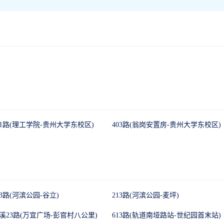
01路(理工学院-贵州大学东校区)
403路(翁岗安置房-贵州大学东校区)
43路(河滨公园-谷立)
213路(河滨公园-麦坪)
溪23路(万宜广场-彭官村八公里)
613路(轨道南垭路站-世纪园首末站)