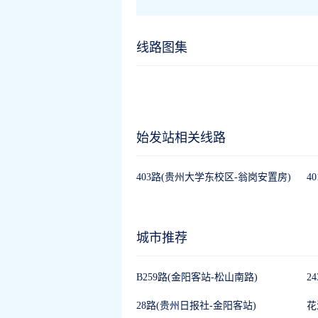
线路图集
始发站相关线路
403路(贵州大学东校区-翁岗安置房)
4
城市推荐
B259路(金阳客站-松山南路)
2
28路(贵州日报社-金阳客站)
花