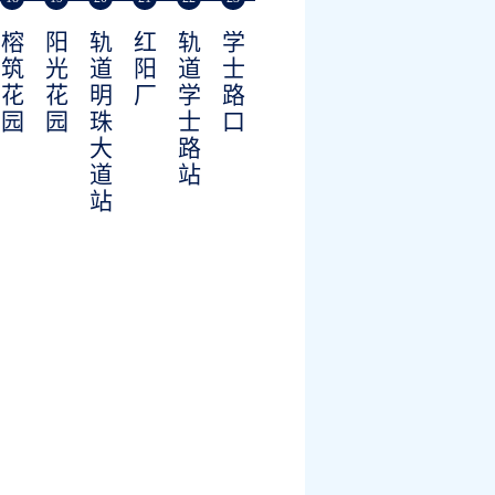
榕
阳
轨
红
轨
学
筑
光
道
阳
道
士
花
花
明
厂
学
路
园
园
珠
士
口
大
路
道
站
站