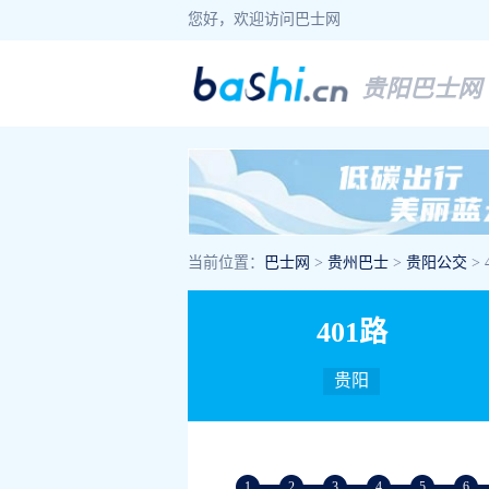
您好，欢迎访问巴士网
贵阳巴士网
当前位置：
巴士网
>
贵州巴士
>
贵阳公交
>
401路
贵阳
1
2
3
4
5
6