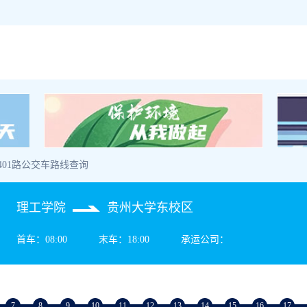
 401路公交车路线查询
理工学院
贵州大学东校区
首车：08:00
末车：18:00
承运公司：
7
8
9
10
11
12
13
14
15
16
17