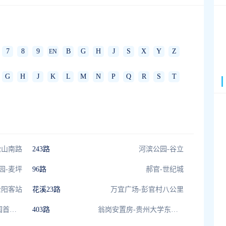
7
8
9
B
G
H
J
S
X
Y
Z
EN
G
H
J
K
L
M
N
P
Q
R
S
T
松山南路
243路
河滨公园-谷立
园-麦坪
96路
郝官-世纪城
金阳客站
花溪23路
万宜广场-彭官村八公里
轨道南垭路站-世纪园首末站
403路
翁岗安置房-贵州大学东校区