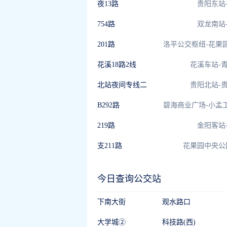
夜13路
贵阳东站
754路
双龙南站
201路
花溪18路2线
花溪车站-
北站夜间专线二
贵阳北站-
B292路
219路
金阳客站
支211路
花果园中央公
今日查询公交站
下南大街
观水路口
大学城②
科技路(西)