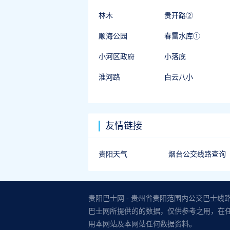
林木
贵开路②
顺海公园
春雷水库①
小河区政府
小落底
淮河路
白云八小
友情链接
贵阳天气
烟台公交线路查询
贵阳巴士网 - 贵州省贵阳范围内公交巴士线
巴士网所提供的的数据，仅供参考之用，在
用本网站及本网站任何数据资料。