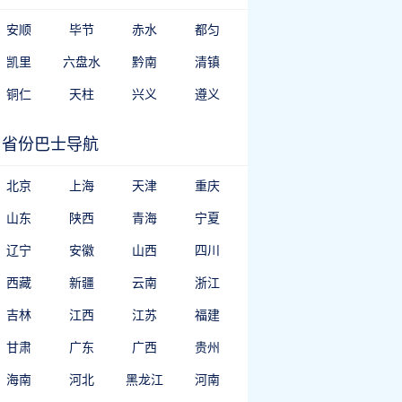
安顺
毕节
赤水
都匀
凯里
六盘水
黔南
清镇
铜仁
天柱
兴义
遵义
省份巴士导航
北京
上海
天津
重庆
山东
陕西
青海
宁夏
辽宁
安徽
山西
四川
西藏
新疆
云南
浙江
吉林
江西
江苏
福建
甘肃
广东
广西
贵州
海南
河北
黑龙江
河南