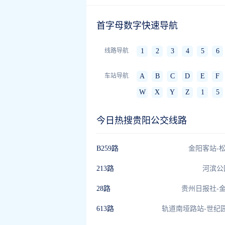
首字母数字快速导航
线路导航
1
2
3
4
5
6
车站导航
A
B
C
D
E
F
W
X
Y
Z
1
5
今日热搜贵阳公交线路
B259路
金阳客站-
213路
河滨公
28路
贵州日报社-
613路