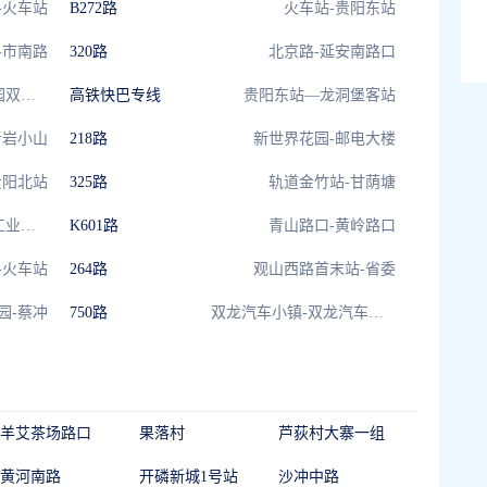
-火车站
B272路
火车站-贵阳东站
-市南路
320路
北京路-延安南路口
洛平公交枢纽-花果园双子塔
高铁快巴专线
贵阳东站—龙洞堡客站
青岩小山
218路
新世界花园-邮电大楼
贵阳北站
325路
轨道金竹站-甘荫塘
碧海商业广场-小孟工业园站
K601路
青山路口-黄岭路口
-火车站
264路
观山西路首末站-省委
园-蔡冲
750路
双龙汽车小镇-双龙汽车小镇
羊艾茶场路口
果落村
芦荻村大寨一组
黄河南路
开磷新城1号站
沙冲中路