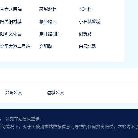
三六八医院
环城北路
长冲村
阳关钢材城
桐埜路口
小石城磐城
阳明文化园
崇才路(北)
俊贤路
金阳大道二号站
合肥路
白云北路
温岭公交
运城公交
路、公交车站信息查询。
任何情况下，对于因使用本站数据信息而导致的任何损害赔偿，本站均不