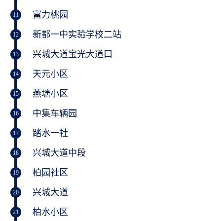
富力桃园
11
新都一中实验学校二站
12
兴城大道宝光大道口
13
天元小区
14
燕塘小区
15
中集车辆园
16
踏水一社
17
兴城大道中段
18
柏园社区
19
兴城大道
20
柏水小区
21