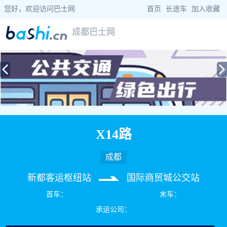
您好，欢迎访问巴士网
首页
|
长途车
|
加入收藏
成都巴士网
当前位置：
巴士网
>
四川巴士
>
成都公交
> X14路公交车路线查询
X14路
成都
新都客运枢纽站
国际商贸城公交站
首车：
末车：
承运公司：