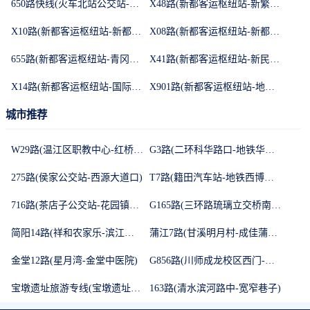
650路快线(火车北站公交站-新都客运枢纽站)
X48路(新都客运枢纽站-新繁客运站)
X10路(新都客运枢纽站-新都一中)
X08路(新都客运枢纽站-新都鸿运公交站)
655路(新都客运枢纽站-青冈北路地铁韦家碾站)
X41路(新都客运枢纽站-新民客运站)
X14路(新都客运枢纽站-国际商贸城公交站)
X901路(新都客运枢纽站-地铁桂龙路站)
城市推荐
W29路(温江区职教中心-红桥社区)
G3路(二环科华路口-地铁华府大道站)
275路(侯家公交站-西源大道口)
T7路(籍田汽车站-地铁西博城站)
716路(茶店子公交站-花园镇公交站)
G165路(三环路琉璃立交桥南-麻柳湾)
简阳14路(祥和农家乐-滨江路南段)
蒲江7路(甘溪明月村-成佳蒲名路)
金堂12路(星月湾-金堂中医院)
G856路(川师成龙校区西门-地铁行政学院站)
宝墩遗址旅游专线(宝墩遗址-地铁新平站)
163路(清水滨河路中-宽窄巷子)