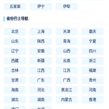
五家渠
伊宁
伊犁
省份巴士导航
北京
上海
天津
重庆
山东
陕西
青海
宁夏
辽宁
安徽
山西
四川
西藏
新疆
云南
浙江
吉林
江西
江苏
福建
甘肃
广东
广西
贵州
海南
河北
黑龙江
河南
湖北
湖南
内蒙古
香港