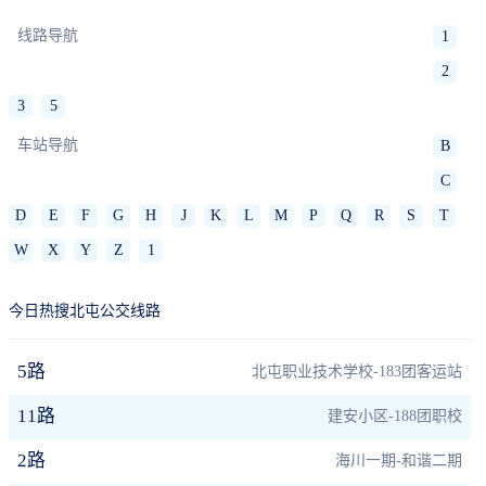
线路导航
1
2
3
5
车站导航
B
C
D
E
F
G
H
J
K
L
M
P
Q
R
S
T
W
X
Y
Z
1
今日热搜北屯公交线路
5路
北屯职业技术学校-183团客运站
11路
建安小区-188团职校
2路
海川一期-和谐二期