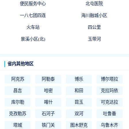
便民服务中心
北屯医院
一八七团四连
海川融城小区
火车站
四公里
景溪小区(北)
玉带河
省内其他地区
阿克苏
阿勒泰
博乐
博尔塔拉
昌吉
哈密
和田
克拉玛依
库尔勒
喀什
昆玉
可克达拉
克孜勒苏
石河子
双河
吐鲁番
塔城
铁门关
图木舒克
乌鲁木齐