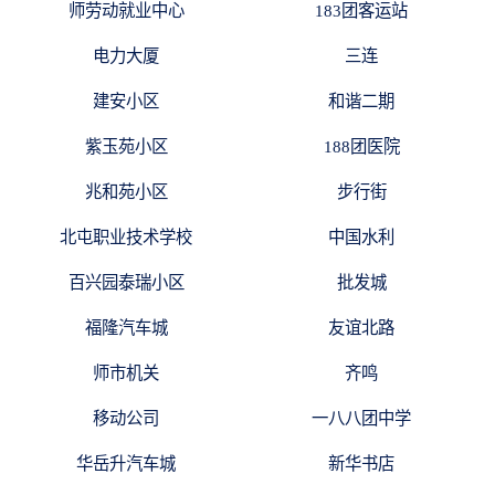
师劳动就业中心
183团客运站
电力大厦
三连
建安小区
和谐二期
紫玉苑小区
188团医院
兆和苑小区
步行街
北屯职业技术学校
中国水利
百兴园泰瑞小区
批发城
福隆汽车城
友谊北路
师市机关
齐鸣
移动公司
一八八团中学
华岳升汽车城
新华书店