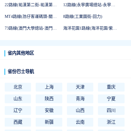
22路線(祐漢第二街-祐漢第二街)
12路線(永寧廣場總站-永寧廣場總站)
MT4路線(氹仔客運碼頭-關閘總站)
8路線(工業園街-回力)
73路線(澳門大學總站-澳門大學總站)
海洋花園1路線(海洋花園/紫蘭苑-澳門國際銀行)
省内其他地区
省份巴士导航
北京
上海
天津
重庆
山东
陕西
青海
宁夏
辽宁
安徽
山西
四川
西藏
新疆
云南
浙江