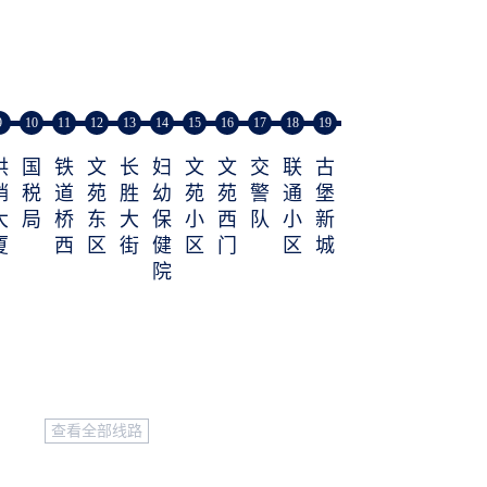
9
10
11
12
13
14
15
16
17
18
19
供
国
铁
文
长
妇
文
文
交
联
古
销
税
道
苑
胜
幼
苑
苑
警
通
堡
大
局
桥
东
大
保
小
西
队
小
新
厦
西
区
街
健
区
门
区
城
院
查看全部线路