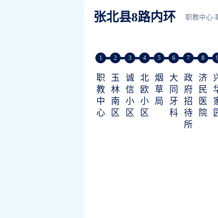
张北县8路内环
职教中心-
1
2
3
4
5
6
7
8
职
玉
诚
北
烟
大
政
济
教
林
信
欧
草
同
府
民
中
南
小
小
局
牙
招
医
心
区
区
区
科
待
院
所