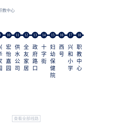
职教中心
9
10
11
12
13
14
15
16
17
18
兴
宏
供
全
政
十
妇
西
兴
职
华
怡
水
友
府
字
幼
号
和
教
家
嘉
公
家
路
街
保
小
中
园
园
司
居
口
健
学
心
院
查看全部线路