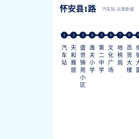
怀安县1路
汽车站-古堡新城
1
2
3
4
5
6
7
8
汽
天
盛
逸
第
文
地
百
车
和
世
夫
二
化
税
货
站
雅
锦
小
中
广
局
大
居
苑
学
学
场
楼
小
区