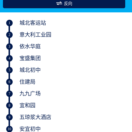
反向
城北客运站
1
意大利工业园
2
依水华庭
3
宝盛集团
4
城北初中
5
住建局
6
九九广场
7
宜和园
8
五琼浆大酒店
9
安宜初中
10