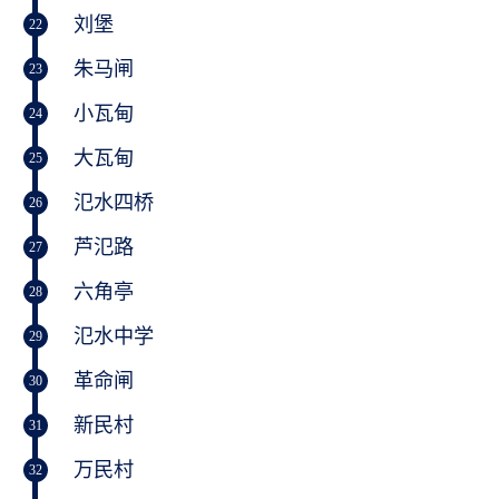
刘堡
22
朱马闸
23
小瓦甸
24
大瓦甸
25
氾水四桥
26
芦氾路
27
六角亭
28
氾水中学
29
革命闸
30
新民村
31
万民村
32