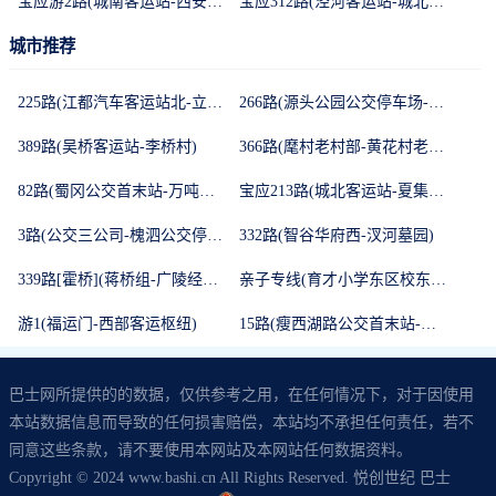
宝应游2路(城南客运站-西安丰晶水桥)
宝应312路(泾河客运站-城北客运站)
城市推荐
225路(江都汽车客运站北-立新农场)
266路(源头公园公交停车场-江都公交北站)
389路(吴桥客运站-李桥村)
366路(麾村老村部-黄花村老村部)
82路(蜀冈公交首末站-万吨冷链港西北门(扬州水产批发市场))
宝应213路(城北客运站-夏集客运站)
3路(公交三公司-槐泗公交停车场)
332路(智谷华府西-汊河墓园)
339路[霍桥](蒋桥组-广陵经开区公交首末站)
亲子专线(育才小学东区校东门-广竹苑北门)
游1(福运门-西部客运枢纽)
15路(瘦西湖路公交首末站-公道镇公交首末站)
巴士网所提供的的数据，仅供参考之用，在任何情况下，对于因使用
本站数据信息而导致的任何损害赔偿，本站均不承担任何责任，若不
同意这些条款，请不要使用本网站及本网站任何数据资料。
Copyright © 2024 www.bashi.cn All Rights Reserved. 悦创世纪 巴士