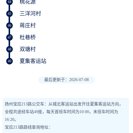
桃花源
44
三洋河村
45
蒋庄村
46
杜巷桥
47
双塘村
48
夏集客运站
49
最后更新于：2026-07-08
扬州宝应213路公交车：从城北客运站出发开往夏集客运站方向，
全程共途经车站49座，每天首班车时间为10:00，末班车时间为
16:20。
宝应213路路线查询地址：