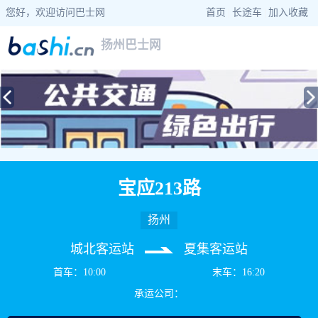
您好，欢迎访问巴士网
首页
|
长途车
|
加入收藏
扬州巴士网
当前位置：
巴士网
>
江苏巴士
>
扬州公交
> 宝应213路公交车路线查询
宝应213路
扬州
城北客运站
夏集客运站
首车：10:00
末车：16:20
承运公司：