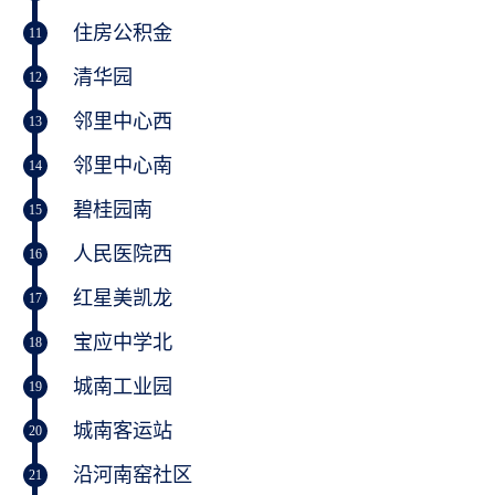
住房公积金
11
清华园
12
邻里中心西
13
邻里中心南
14
碧桂园南
15
人民医院西
16
红星美凯龙
17
宝应中学北
18
城南工业园
19
城南客运站
20
沿河南窑社区
21