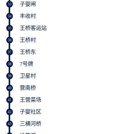
子婴闸
33
丰收村
34
王桥客运站
35
王桥村
36
王桥东
37
7号牌
38
卫星村
39
营南桥
40
王营菜场
41
子婴社区
42
三横河桥
43