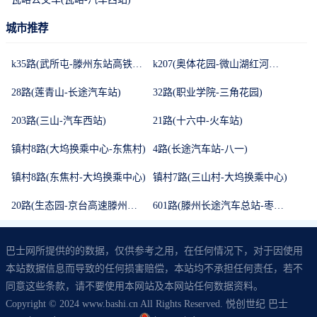
城市推荐
k35路(武所屯-滕州东站高铁换乘中心)
k207(奥体花园-微山湖红河湿地景区)
28路(莲青山-长途汽车站)
32路(职业学院-三角花园)
203路(三山-汽车西站)
21路(十六中-火车站)
镇村8路(大坞换乘中心-东焦村)
4路(长途汽车站-八一)
镇村8路(东焦村-大坞换乘中心)
镇村7路(三山村-大坞换乘中心)
20路(生态园-京台高速滕州北出口)
601路(滕州长途汽车总站-枣庄汽车总站)
巴士网所提供的的数据，仅供参考之用，在任何情况下，对于因使用
本站数据信息而导致的任何损害赔偿，本站均不承担任何责任，若不
同意这些条款，请不要使用本网站及本网站任何数据资料。
Copyright © 2024 www.bashi.cn All Rights Reserved. 悦创世纪 巴士