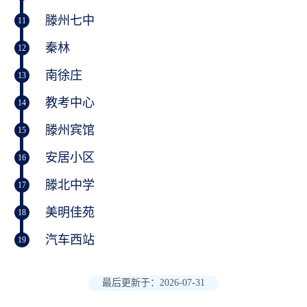
滕州七中
11
秦林
12
南徐庄
13
教考中心
14
滕州宾馆
15
安居小区
16
滕北中学
17
美明佳苑
18
汽车西站
19
最后更新于：2026-07-31