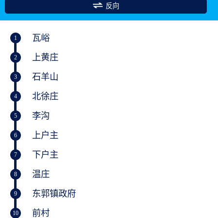
反向
瓦峪
1
上黄庄
2
石羊山
3
北徐庄
4
李沟
5
上户主
6
下户主
7
温庄
8
东郭镇政府
9
前村
10