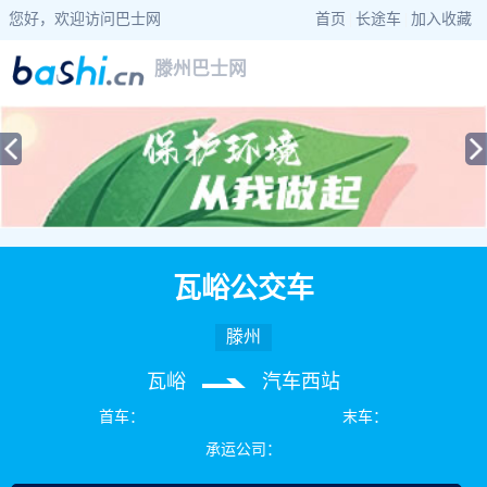
您好，欢迎访问巴士网
首页
|
长途车
|
加入收藏
滕州巴士网
当前位置：
巴士网
>
山东巴士
>
滕州公交
> 瓦峪公交车公交车路线查询
瓦峪公交车
滕州
瓦峪
汽车西站
首车：
末车：
承运公司：