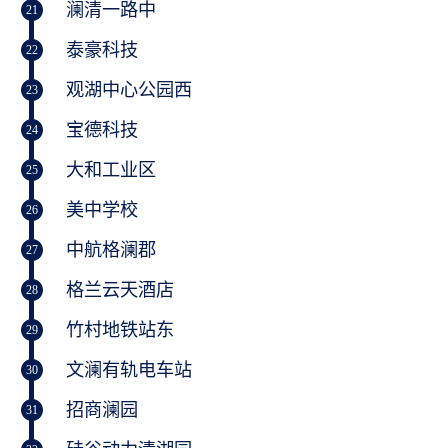
澜清一路中
21
泰豪科技
22
观湖中心公园西
23
宝德科技
24
大和工业区
25
美中学校
26
中航格澜郡
27
格兰云天酒店
28
竹村地铁站东
29
文澜有轨电车站
30
招商澜园
31