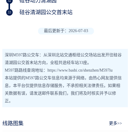
硅谷动力清湖园
32
硅谷清湖园公交首末站
33
最后更新于：2026-07-03
深圳M597路公交车：从深圳北站交通枢纽公交场站出发开往硅谷
清湖园公交首末站方向，全程共途经车站33座。
M597路路线查询地址：https://www.bashi.cn/shenzhen/M597lu
本站提供的M597路公交车信息均来源于网络，由热心网友提供信
息，本平台仅提供信息存储服务，不承担相关法律责任。如果相
关数据有误，请发送邮件联系我们，我们将及时核实并予以修
正。
线路图集
更多>>