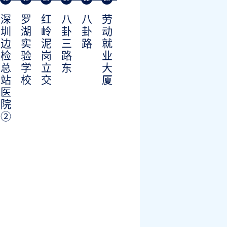
深
罗
红
八
八
劳
圳
湖
岭
卦
卦
动
边
实
泥
三
路
就
检
验
岗
路
业
总
学
立
东
大
站
校
交
厦
医
院
②