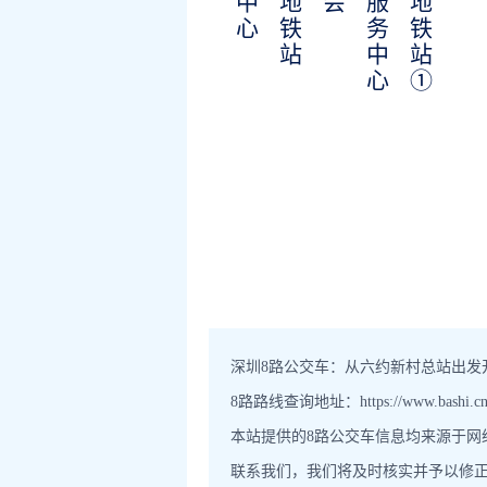
中
地
会
服
地
心
铁
务
铁
站
中
站
心
①
深圳8路公交车：从六约新村总站出发开
8路路线查询地址：https://www.bashi.cn/sh
本站提供的8路公交车信息均来源于
联系我们，我们将及时核实并予以修