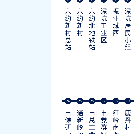
六
六
六
深
振
深
约
约
约
坑
业
坑
新
新
北
工
城
居
村
村
地
业
西
民
总
铁
区
小
站
站
组
24
25
26
27
28
29
市
通
市
市
红
鹿
健
新
总
党
岭
丹
研
岭
工
群
南
村