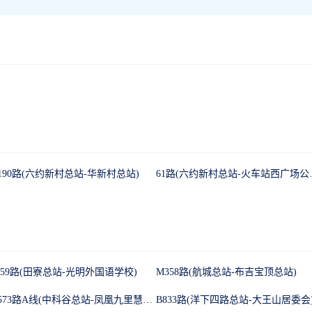
190路(六约新村总站-华新村总站)
61路(六约
959路(田寮总站-光明外国语学校)
M358路(航城总站-布吉宝顶总站)
M573路A线(中科谷总站-凤凰九里慧苑公交首末站)
B833路(洋下四路总站-大王山居委会