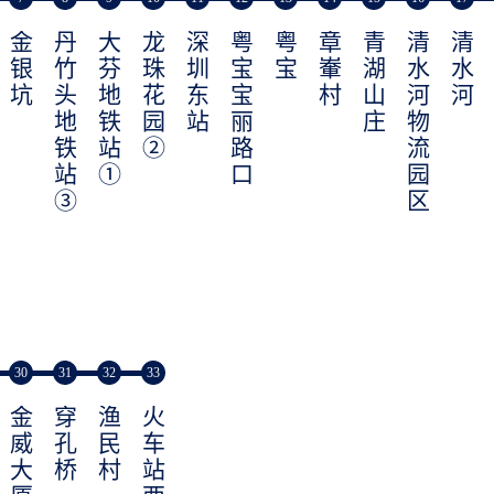
金
丹
大
龙
深
粤
粤
章
青
清
清
银
竹
芬
珠
圳
宝
宝
輋
湖
水
水
坑
头
地
花
东
宝
村
山
河
河
地
铁
园
站
丽
庄
物
铁
站
②
路
流
站
①
口
园
③
区
30
31
32
33
金
穿
渔
火
威
孔
民
车
大
桥
村
站