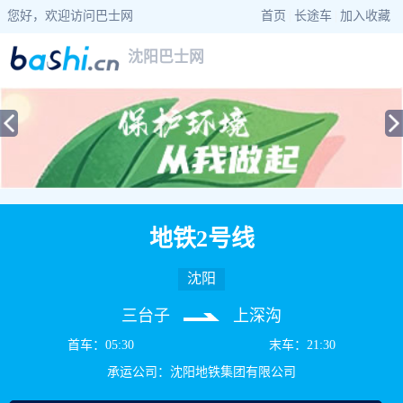
您好，欢迎访问巴士网
首页
|
长途车
|
加入收藏
沈阳巴士网
当前位置：
巴士网
>
辽宁巴士
>
沈阳公交
> 地铁2号线公交车路线查询
地铁2号线
沈阳
三台子
上深沟
首车：05:30
末车：21:30
承运公司：沈阳地铁集团有限公司