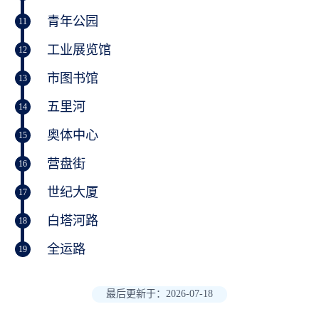
青年公园
11
工业展览馆
12
市图书馆
13
五里河
14
奥体中心
15
营盘街
16
世纪大厦
17
白塔河路
18
全运路
19
最后更新于：2026-07-18