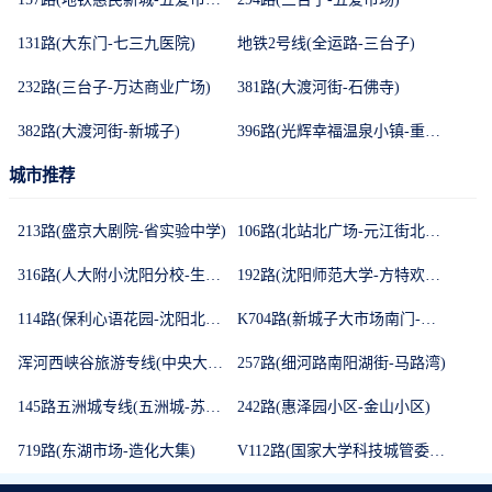
131路(大东门-七三九医院)
地铁2号线(全运路-三台子)
232路(三台子-万达商业广场)
381路(大渡河街-石佛寺)
382路(大渡河街-新城子)
396路(光辉幸福温泉小镇-重工街北一路)
城市推荐
213路(盛京大剧院-省实验中学)
106路(北站北广场-元江街北三环)
316路(人大附小沈阳分校-生日城)
192路(沈阳师范大学-方特欢乐世界)
114路(保利心语花园-沈阳北站站前)
K704路(新城子大市场南门-五台子)
浑河西峡谷旅游专线(中央大街地铁站-东方银座莱茵城)
257路(细河路南阳湖街-马路湾)
145路五洲城专线(五洲城-苏家屯客运站)
242路(惠泽园小区-金山小区)
719路(东湖市场-造化大集)
V112路(国家大学科技城管委会-白塔河路地铁站)