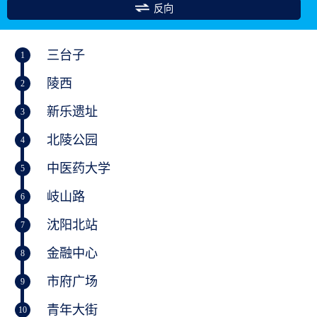
反向
三台子
1
陵西
2
新乐遗址
3
北陵公园
4
中医药大学
5
岐山路
6
沈阳北站
7
金融中心
8
市府广场
9
青年大街
10