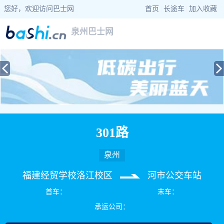
您好，欢迎访问巴士网
首页
|
长途车
|
加入收藏
泉州巴士网
当前位置：
巴士网
>
福建巴士
>
泉州公交
> 301路公交车路线查询
301路
泉州
福建经贸学校洛江校区
河市公交车站
首车：
末车：
承运公司：