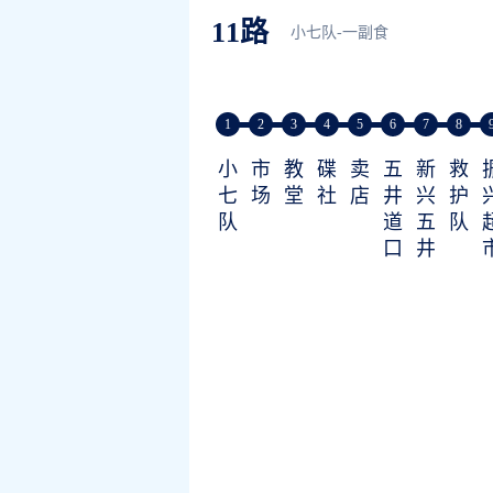
11路
小七队-一副食
1
2
3
4
5
6
7
8
小
市
教
碟
卖
五
新
救
七
场
堂
社
店
井
兴
护
队
道
五
队
口
井