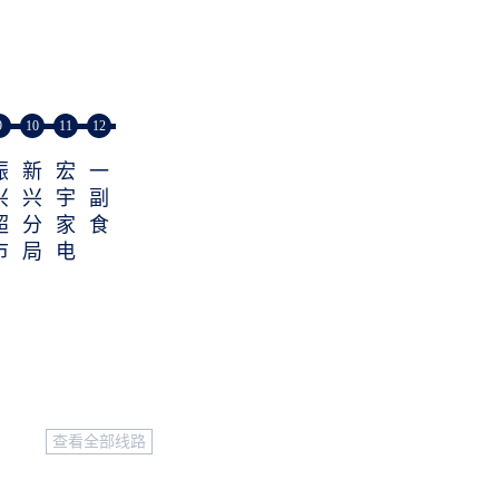
9
10
11
12
振
新
宏
一
兴
兴
宇
副
超
分
家
食
市
局
电
查看全部线路