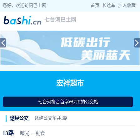
您好，欢迎访问巴士网
首页
|
长途车
|
加入收藏
七台河巴士网
当前位置：
巴士网
>
黑龙江巴士
>
七台河公交
> 宏祥超市公交站查询
宏祥超市
七台河拼音首字母为H的公交站
途经公交
途经公交车共1路
13路
曙光-一副食