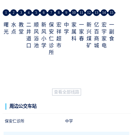
1
2
3
4
5
6
7
8
9
10
11
12
13
14
15
曙
水
教
二
顺
新
保
宏
中
家
一
新
亿
宏
一
光
点
堂
井
风
风
安
祥
学
属
家
兴
百
宇
副
道
浴
小
仁
超
科
春
煤
商
家
食
口
池
学
诊
市
矿
城
电
所
查看全部线路
周边公交车站
保安仁诊所
中学