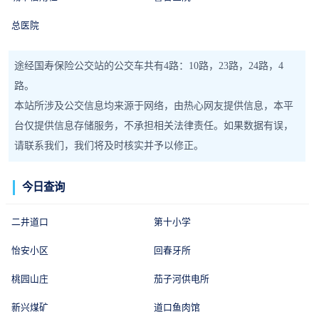
总医院
途经国寿保险公交站的公交车共有4路：10路，23路，24路，4
路。
本站所涉及公交信息均来源于网络，由热心网友提供信息，本平
台仅提供信息存储服务，不承担相关法律责任。如果数据有误，
请联系我们，我们将及时核实并予以修正。
今日查询
二井道口
第十小学
怡安小区
回春牙所
桃园山庄
茄子河供电所
新兴煤矿
道口鱼肉馆