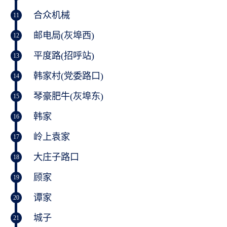
合众机械
11
邮电局(灰埠西)
12
平度路(招呼站)
13
韩家村(党委路口)
14
琴豪肥牛(灰埠东)
15
韩家
16
岭上袁家
17
大庄子路口
18
顾家
19
谭家
20
城子
21