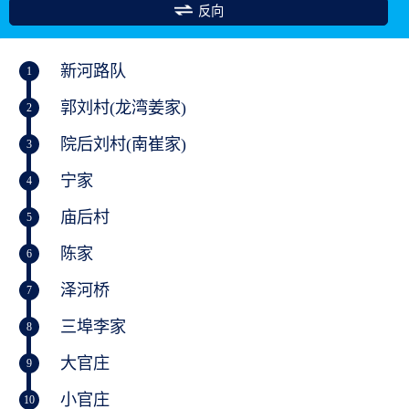
反向
新河路队
1
郭刘村(龙湾姜家)
2
院后刘村(南崔家)
3
宁家
4
庙后村
5
陈家
6
泽河桥
7
三埠李家
8
大官庄
9
小官庄
10