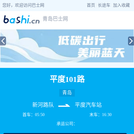
您好，欢迎访问巴士网
首页
|
长途车
|
加入收藏
青岛巴士网
当前位置：
巴士网
>
山东巴士
>
青岛公交
> 平度101路公交车路线查询
平度101路
青岛
新河路队
平度汽车站
首车：05:50
末车：16:30
承运公司：