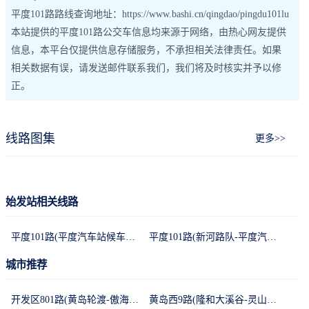
平度101路路线查询地址：https://www.bashi.cn/qingdao/pingdu101lu
本站提供的平度101路公交车信息均来源于网络，由热心网友提供
信息，本平台仅提供信息存储服务，不承担相关法律责任。如果
相关数据有误，请发送邮件联系我们，我们将及时核实并予以修
正。
线路图集
更多>>
始发站相关线路
平度101路(平度汽车站候车室-新河路队)
平度101路(新河路队-平度汽车站)
城市推荐
开发区801路(黄岛轮渡-傲海星城)
黄岛西9路(隆和大溪谷-灵山湾路公交枢纽站)