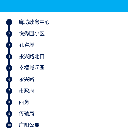
廊坊政务中心
1
悦秀园小区
2
孔雀城
3
永兴路北口
4
幸福城润园
5
永兴路
6
市政府
7
西务
8
传输局
9
广阳公寓
10