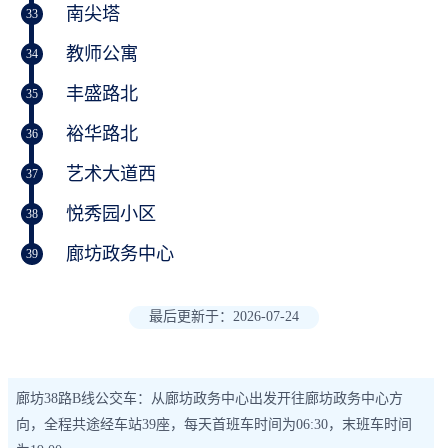
南尖塔
33
教师公寓
34
丰盛路北
35
裕华路北
36
艺术大道西
37
悦秀园小区
38
廊坊政务中心
39
最后更新于：2026-07-24
廊坊38路B线公交车：从廊坊政务中心出发开往廊坊政务中心方
向，全程共途经车站39座，每天首班车时间为06:30，末班车时间