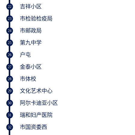
吉祥小区
22
市检验检疫局
23
市邮政局
24
第九中学
25
户屯
26
金泰小区
27
市体校
28
文化艺术中心
29
阿尔卡迪亚小区
30
瑞和妇产医院
31
市国资委西
32