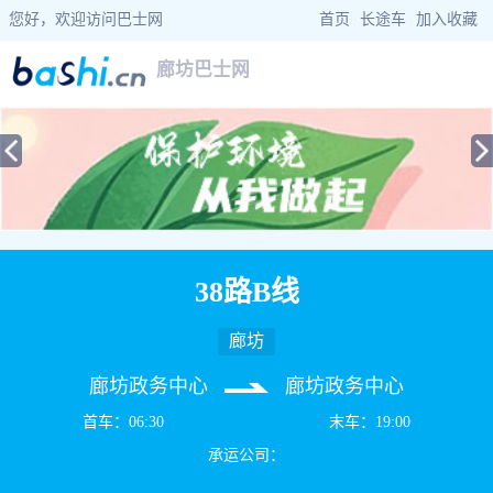
您好，欢迎访问巴士网
首页
|
长途车
|
加入收藏
廊坊巴士网
当前位置：
巴士网
>
河北巴士
>
廊坊公交
> 38路B线公交车路线查询
38路B线
廊坊
廊坊政务中心
廊坊政务中心
首车：06:30
末车：19:00
承运公司：