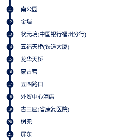
南公园
11
金垱
12
状元境(中国银行福州分行)
13
五福天桥(铁道大厦)
14
龙华天桥
15
蒙古营
16
五四路口
17
外贸中心酒店
18
古三座(省康复医院)
19
树兜
20
屏东
21