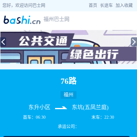
您好，欢迎访问巴士网
首页
|
长途车
|
加入收藏
福州巴士网
当前位置：
巴士网
>
福建巴士
>
福州公交
> 76路公交车路线查询
76路
福州
东升小区
东坑(五凤兰庭)
首车：06:30
末车：22:30
承运公司：