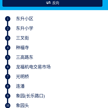
反向
东升小区
1
东升小学
2
三叉街
3
种福寺
4
三高路东
5
龙福机电交易市场
6
光明桥
7
连潘
8
象园(长乐路口)
9
象园头
10