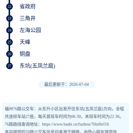
省政府
22
三角井
23
左海公园
24
天峰
25
铜盘
26
东坑(五凤兰庭)
27
最后更新于：2026-07-04
福州76路公交车：从东升小区出发开往东坑(五凤兰庭)方向，全程
共途经车站27座，每天首班车时间为06:30，末班车时间为22:30。
76路路线查询地址：https://www.bashi.cn/fuzhou/76lu9irf16
本站提供的76路公交车信息均来源于网络，由热心网友提供信