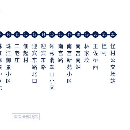
站
9
10
11
12
13
14
15
16
17
18
19
20
21
22
珠
珠
二
佃
迎
迎
领
南
南
南
林
王
怪
怪
江
江
老
起
宾
宾
秀
宫
宫
宫
家
佐
村
村
御
御
庄
村
东
东
翡
路
新
南
坟
桥
公
景
景
路
路
翠
苑
站
西
交
小
小
北
山
小
场
区
区
口
小
区
站
东
区
门
查看全部线路