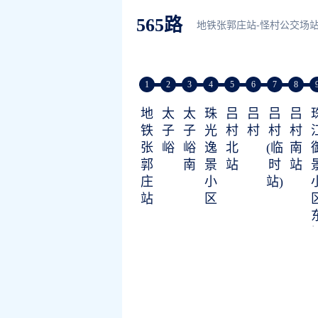
565路
地铁张郭庄站-怪村公交场
1
2
3
4
5
6
7
8
地
太
太
珠
吕
吕
吕
吕
铁
子
子
光
村
村
村
村
张
峪
峪
逸
北
(临
南
郭
南
景
站
时
站
庄
小
站)
站
区