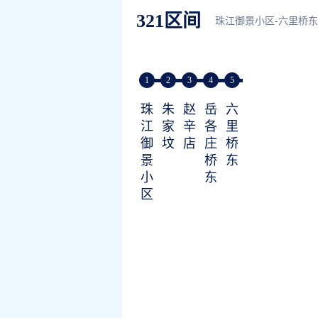
321区间
珠江御景小区-六里桥东
1
2
3
4
5
珠
朱
赵
岳
六
江
家
辛
各
里
御
坟
店
庄
桥
景
桥
东
小
东
区