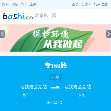
您好，欢迎访问巴士网
首页
|
长途车
|
加入收藏
北京巴士网
当前位置：
巴士网
>
北京巴士
> 专160路公交车路线查询
专160路
北京
地铁嘉会湖站
地铁嘉会湖站
首车：
末车：
承运公司：