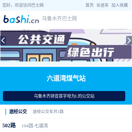
您好，欢迎访问巴士网
首页
|
长途车
|
加入收藏
乌鲁木齐巴士网
当前位置：
巴士网
>
新疆巴士
>
乌鲁木齐公交
> 六道湾煤气站公交站查询
六道湾煤气站
乌鲁木齐拼音首字母为L的公交站
途经公交
途经公交车共1路
502路
104团-七道湾