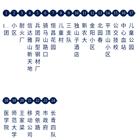
1
2
3
4
5
6
7
8
9
10
11
12
13
14
15
16
17
104
小
耐
信
兵
骑
恒
儿
三
独
新
金
北
平
公
中
儿
团
区
火
达
团
马
昌
童
支
山
农
阳
园
顶
交
心
童
厂
雅
异
山
花
村
队
子
大
小
春
山
技
血
公
山
型
路
园
酒
区
小
校
站
园
新
钢
口
店
区
天
材
地
厂
18
19
20
21
22
23
24
医
师
王
移
克
市
长
学
范
家
动
依
政
青
院
大
梁
公
路
府
四
学
司
队