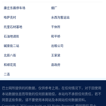
康庄东路停车场
烟厂
哈萨克村
水西沟客运站
托里石材基地
干休所
石油地调处
和平桥
碱泉街二站
出租公司
北辰八街
王家梁
和顺花苑
县政府
二连
巴士网所提供的的数据，仅供参考之用，在任何情况下，对于因使用
本站数据信息而导致的任何损害赔偿，本站均不承担任何责任，若不
同意这些条款，请不要使用本网站及本网站任何数据资料。
Copyright © 2024 www.bashi.cn All Rights Reserved. 悦创世纪 巴士