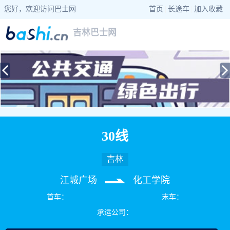
您好，欢迎访问巴士网
首页
|
长途车
|
加入收藏
吉林巴士网
当前位置：
巴士网
>
吉林巴士
>
吉林公交
> 30线公交车路线查询
30线
吉林
江城广场
化工学院
首车：
末车：
承运公司：