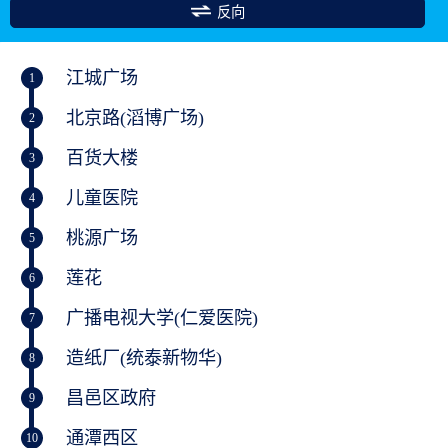
反向
江城广场
1
北京路(滔博广场)
2
百货大楼
3
儿童医院
4
桃源广场
5
莲花
6
广播电视大学(仁爱医院)
7
造纸厂(统泰新物华)
8
昌邑区政府
9
通潭西区
10