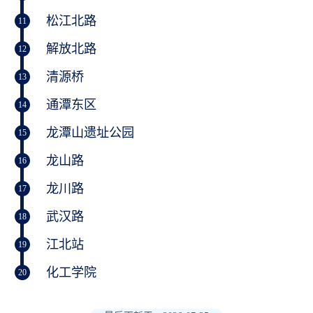
松江北路
11
解放北路
12
清源桥
13
通潭东区
14
龙潭山遗址公园
15
龙山路
16
龙川路
17
武汉路
18
江北站
19
化工学院
20