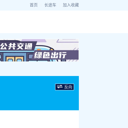
首页
|
长途车
|
加入收藏
反向