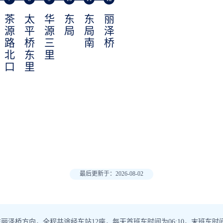
茶
太
华
东
东
丽
源
平
源
局
局
泽
路
桥
三
南
桥
北
东
里
口
里
最后更新于：2026-08-02
泽桥方向，全程共途经车站12座，每天首班车时间为06:10，末班车时间为