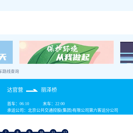
交车路线查询
达官营
丽泽桥
首车：06:10
末车：22:00
承运公司：北京公共交通控股(集团)有限公司第六客运分公司
7
8
9
10
11
12