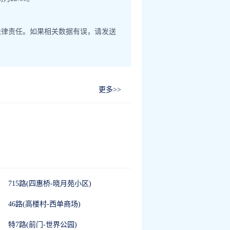
法律责任。如果相关数据有误，请发送
更多>>
715路(四惠桥-晓月苑小区)
46路(高楼村-西单商场)
特7路(前门-世界公园)