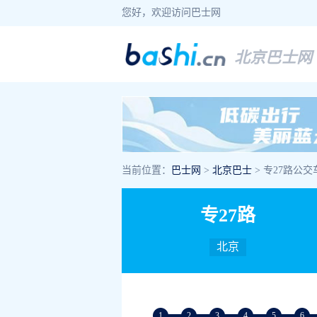
您好，欢迎访问巴士网
北京巴士网
当前位置：
巴士网
>
北京巴士
> 专27路公
专27路
北京
1
2
3
4
5
6