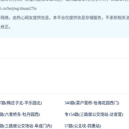
/beijing/zhuan27lu
于网络，由热心网友提供信息，本平台仅提供信息存储服务，不承担相关
以修正。
7路(韩庄子北-平乐园北)
340路(菜户营桥-怡海花园西门)
8路(六里桥东-牡丹园西)
专154路(三路居公交场站-达官营)
5路(三路居公交场站-阜成门内)
57路(公主坟-四惠站)