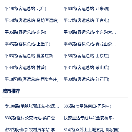
平19路(客运总站-北店)
平60路(客运总站-江米洞)
平14路(客运总站-马坊客运站)
平17路(客运总站-王官屯)
平35路(客运总站-东沟)
平40路(客运总站-小东沟大坡下)
平45路(客运总站-上堡子)
平48路(客运总站-青龙山滑雪场)
平63路(客运总站-夏各庄新城东区)
平56路(客运总站-山东庄)
平44路(客运总站-甘营)
平31路(客运总站-茅山后)
平18区间(客运总站-西樊各庄)
平30路(客运总站-红石门)
城市推荐
专100路(地铁张郭庄站-悦居青年公寓)
386路(七星路南口-巴沟村)
830路(怪村公交场站-菜户营桥西)
快速直达专线142(金安桥东-龙山街)
密2路晚班(新农村汽车站-李各庄生态园)
814路(燕郊上上城五期-郎家园)