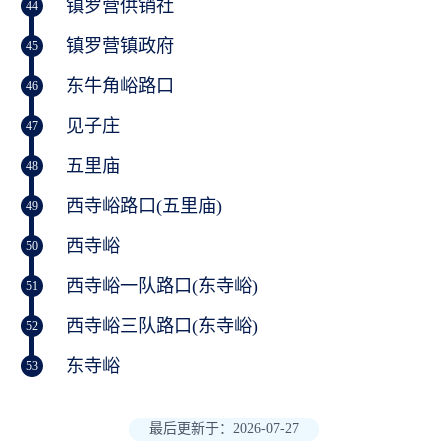
镇罗营供销社
44
镇罗营镇政府
45
东牛角峪路口
46
见子庄
47
五里庙
48
西寺峪路口(五里庙)
49
西寺峪
50
西寺峪一队路口(东寺峪)
51
西寺峪三队路口(东寺峪)
52
东寺峪
53
最后更新于：2026-07-27