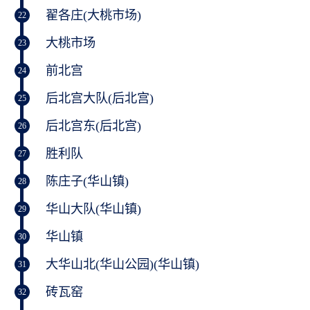
翟各庄(大桃市场)
22
大桃市场
23
前北宫
24
后北宫大队(后北宫)
25
后北宫东(后北宫)
26
胜利队
27
陈庄子(华山镇)
28
华山大队(华山镇)
29
华山镇
30
大华山北(华山公园)(华山镇)
31
砖瓦窑
32