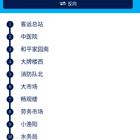
反向
客运总站
1
中医院
2
和平家园南
3
大牌楼西
4
消防队北
5
大市场
6
畅观楼
7
劳务市场
8
小渔阳
9
水务局
10