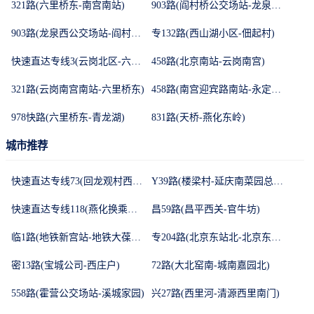
321路(六里桥东-南宫南站)
903路(阎村桥公交场站-龙泉西公交场站)
903路(龙泉西公交场站-阎村桥公交场站)
专132路(西山湖小区-佃起村)
快速直达专线3(云岗北区-六里桥东)
458路(北京南站-云岗南宫)
321路(云岗南宫南站-六里桥东)
458路(南宫迎宾路南站-永定门汽车站)
978快路(六里桥东-青龙湖)
831路(天桥-燕化东岭)
城市推荐
快速直达专线73(回龙观村西区-地铁龙泽站)
Y39路(楼梁村-延庆南菜园总站)
快速直达专线118(燕化换乘中心-莲花桥)
昌59路(昌平西关-官牛坊)
临1路(地铁新宫站-地铁大葆台站)
专204路(北京东站北-北京东站北广场)
密13路(宝城公司-西庄户)
72路(大北窑南-城南嘉园北)
558路(霍营公交场站-溪城家园)
兴27路(西里河-清源西里南门)