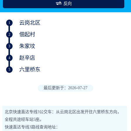
反向
云岗北区
1
佃起村
2
朱家坟
3
赵辛店
4
六里桥东
5
最后更新于：2026-07-27
北京快速直达专线3公交车：从云岗北区出发开往六里桥东方向，
全程共途经车站5座。
快速直达专线3路线查询地址：