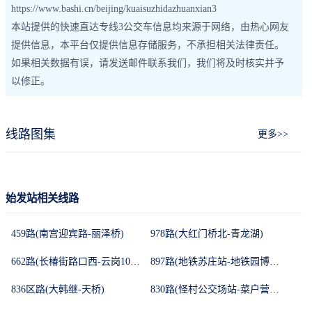
https://www.bashi.cn/beijing/kuaisuzhidazhuanxian3
本站提供的快速直达专线3公交车信息均来源于网络，由热心网友
提供信息，本平台仅提供信息存储服务，不承担相关法律责任。
如果相关数据有误，请发送邮件联系我们，我们将及时核实并予
以修正。
线路图集
更多>>
始发站相关线路
459路(南宫迎宾路-丽泽桥)
978路(大红门桥北-青龙湖)
662路(长椿街路口西-云岗101所)
897路(地铁苏庄站-地铁园博园站)
836区路(大韩继-天桥)
830路(怪村公交场站-菜户营桥西)