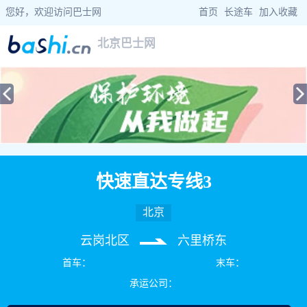
您好，欢迎访问巴士网
首页
|
长途车
|
加入收藏
北京巴士网
当前位置：
巴士网
>
北京巴士
> 快速直达专线3公交车路线查询
快速直达专线3
北京
云岗北区
六里桥东
首车：
末车：
承运公司：