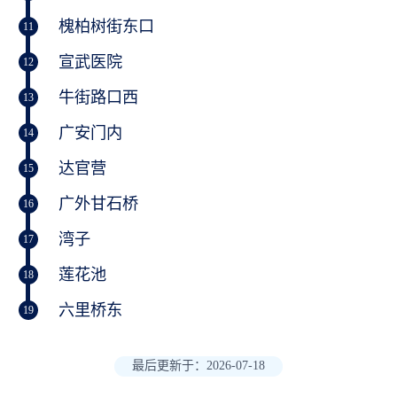
槐柏树街东口
11
宣武医院
12
牛街路口西
13
广安门内
14
达官营
15
广外甘石桥
16
湾子
17
莲花池
18
六里桥东
19
最后更新于：2026-07-18