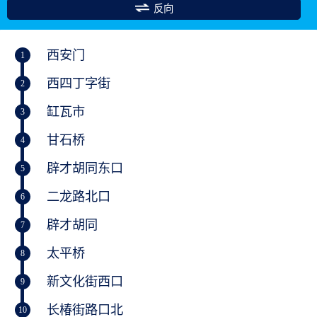
反向
西安门
1
西四丁字街
2
缸瓦市
3
甘石桥
4
辟才胡同东口
5
二龙路北口
6
辟才胡同
7
太平桥
8
新文化街西口
9
长椿街路口北
10