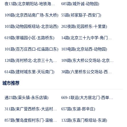
夜13路(北京朝阳站-地铁海淀五路居站)
685路(城外诚-动物园)
109路(北京西站南广场-东大桥)
55路(祁家豁子-西安门)
103路(动物园枢纽站-北京站西)
202夜路(花园桥东-十里堡)
619路(翠福园小区-五路桥东)
14路(北京三十九中学-角门南站)
101路(百万庄西口-红庙路口东)
103电路(北京站西-动物园)
128路(肖村桥北-北京三十九中学)
109路(东大桥公交场站-北京西站南广场)
614路(建材城东里-天坛南门)
38路(六里桥东公交场站-西安门)
城市推荐
通23路(渠头镇-永乐店镇)
669-1联运(大方居北门-西单路口东)
311路(来广营西桥东-大运村公交场站)
657路(东湖-郎辛庄)
857路(蟹岛度假村东门-温榆河公园二十一号门)
132路(东直门枢纽站-东湖)