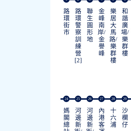
路
路
聯
金
樂
和
環
環
生
峰
居
諧
街
警
圓
南
大
廣
市
察
形
岸/
馬
場/
訓
地
金
路/
樂
練
譽
樂
群
營
峰
群
樓
[2]
樓
24
25
26
27
28
29
媽
河
河
內
十
沙
閣
邊
邊
港
六
欄
總
新
新
客
浦
仔