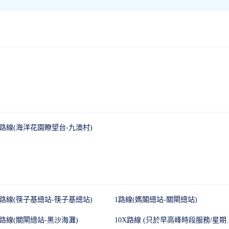
5路線(海洋花園瞭望台-九澳村)
3路線(筷子基總站-筷子基總站)
1路線(媽閣總站-關閘總站)
5路線(關閘總站-黑沙海灘)
10X路線 (只於早