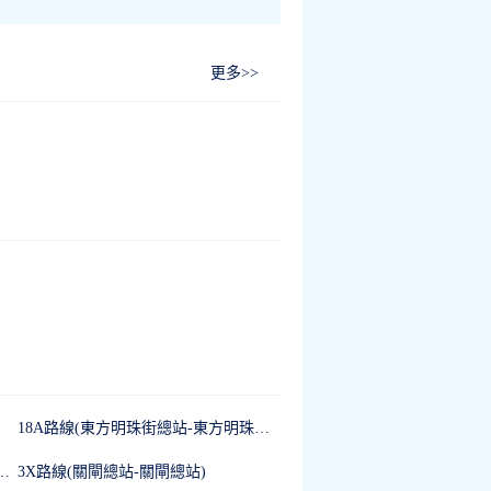
更多>>
18A路線(東方明珠街總站-東方明珠街總站)
高峰時段服務/星期日及強制性假期停駛)
3X路線(關閘總站-關閘總站)